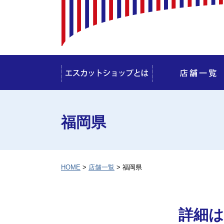
福岡県
HOME
>
店舗一覧
> 福岡県
詳細